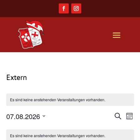
Extern
Es sind keine anstehenden Veranstaltungen vorhanden.
07.08.2026
Ver
Veranst
Suche
Monat
Datum
Ans
Suche
Kalender
wählen.
Nav
Es sind keine anstehenden Veranstaltungen vorhanden.