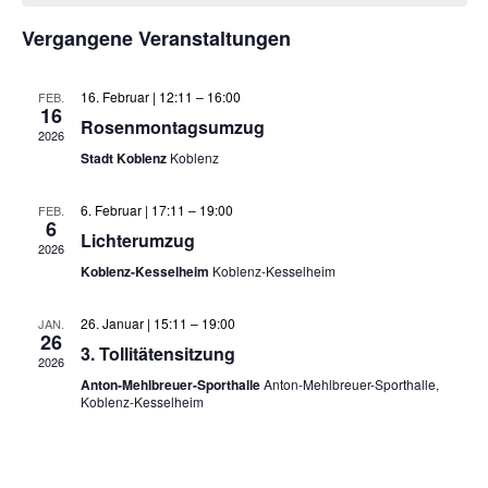
und
von
Vergangene Veranstaltungen
Ansicht
Veranstaltungen
Navigat
16. Februar | 12:11
–
16:00
FEB.
16
Rosenmontagsumzug
2026
Stadt Koblenz
Koblenz
6. Februar | 17:11
–
19:00
FEB.
6
Lichterumzug
2026
Koblenz-Kesselheim
Koblenz-Kesselheim
26. Januar | 15:11
–
19:00
JAN.
26
3. Tollitätensitzung
2026
Anton-Mehlbreuer-Sporthalle
Anton-Mehlbreuer-Sporthalle,
Koblenz-Kesselheim