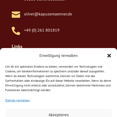

oliver@kapuzemaenner.de

+49 (0) 261 801819
Links
Einwilligung verwalten
Impressum
Um dir ein optimales Erlebnis zu bieten, verwenden wir Technologien wie
Datenschutzerklärung
Cookies, um Geräteinformationen zu speichern und/oder darauf zuzugreifen.
Wenn du diesen Technologien zustimmst, können wir Daten wie das
Cookie-Richtlinien (EU)
Surfverhalten oder eindeutige IDs auf dieser Website verarbeiten. Wenn du deine
Einwillligung nicht erteilst oder zurückziehst, können bestimmte Merkmale und
Barrierefreiheitserklärung
Funktionen beeinträchtigt werden.
Social-Media
Dienste verwalten
Akzeptieren